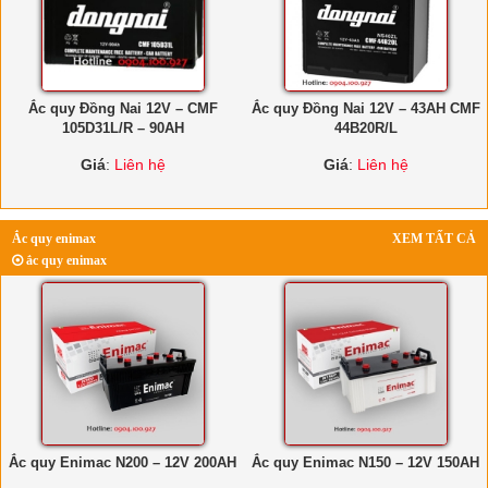
Ắc quy Đồng Nai 12V – CMF
Ắc quy Đồng Nai 12V – 43AH CMF
105D31L/R – 90AH
44B20R/L
Giá
:
Liên hệ
Giá
:
Liên hệ
Ắc quy enimax
XEM TẤT CẢ
ắc quy enimax
Ắc quy Enimac N200 – 12V 200AH
Ắc quy Enimac N150 – 12V 150AH