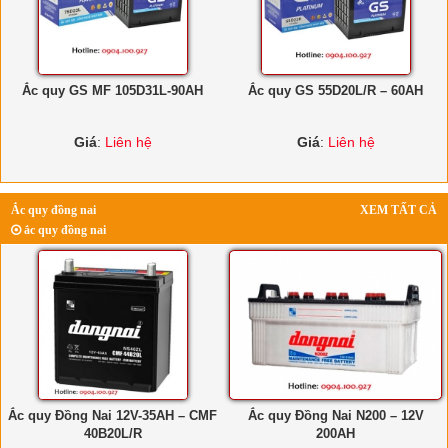
Ắc quy GS MF 105D31L-90AH
Ắc quy GS 55D20L/R – 60AH
Giá
:
Liên hệ
Giá
:
Liên hệ
Ắc quy đồng nai
XEM TẤT CẢ
ắc quy đồng nai
Ắc quy Đồng Nai 12V-35AH – CMF
Ắc quy Đồng Nai N200 – 12V
40B20L/R
200AH