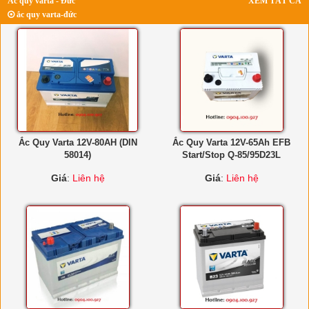
Ắc quy varta - Đức
XEM TẤT CẢ
ắc quy varta-đức
Ắc Quy Varta 12V-80AH (DIN
Ắc Quy Varta 12V-65Ah EFB
58014)
Start/Stop Q-85/95D23L
Giá
:
Liên hệ
Giá
:
Liên hệ