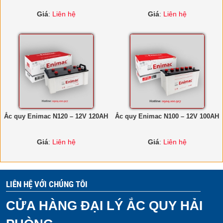
Giá
:
Liên hệ
Giá
:
Liên hệ
Ắc quy Enimac N120 – 12V 120AH
Ắc quy Enimac N100 – 12V 100AH
Giá
:
Liên hệ
Giá
:
Liên hệ
LIÊN HỆ VỚI CHÚNG TÔI
C
ỬA HÀNG ĐẠI LÝ ẮC QUY HẢI