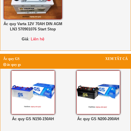
Ắc quy Varta 12V 70AH DIN AGM
LN3 570901076 Start Stop
Giá
:
Liên hệ
Ắc quy GS
XEM TẤT CẢ
ắc quy gs
Ắc quy GS N150-150AH
Ắc quy GS N200-200AH