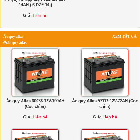
14AH ( 6 DZF 14 )
Giá
:
Liên hệ
Ắc quy allas
XEM TẤT CẢ
ắc quy atlas
Ắc quy Atlas 60038 12V-100AH
Ắc quy Atlas 57113 12V-72AH (Cọc
(Cọc chìm)
chìm)
Giá
:
Liên hệ
Giá
:
Liên hệ