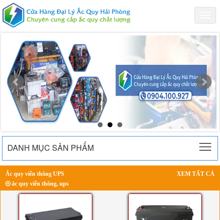
Togg
navi
To
DANH MỤC SẢN PHẨM
Ắc quy viễn thông UPS
XEM TẤT CẢ
ắc quy viễn thông, ups