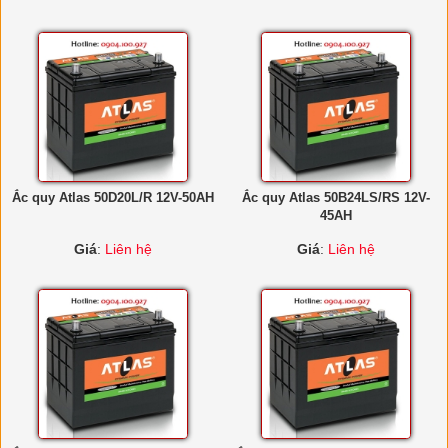
Ắc quy Atlas 50D20L/R 12V-50AH
Ắc quy Atlas 50B24LS/RS 12V-
45AH
Giá
:
Liên hệ
Giá
:
Liên hệ